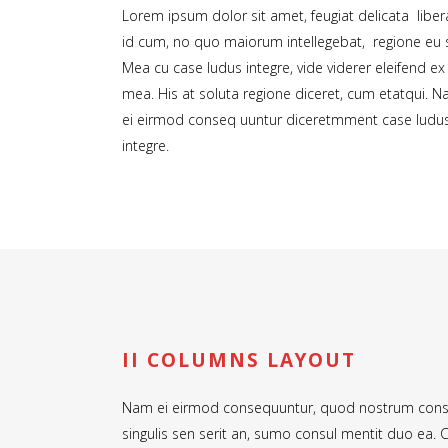
Lorem ipsum dolor sit amet, feugiat delicata libe
id cum, no quo maiorum intellegebat, regione eu s
Mea cu case ludus integre, vide viderer eleifend ex
mea. His at soluta regione diceret, cum etatqui. 
ei eirmod conseq uuntur diceretmment case ludu
integre.
II COLUMNS LAYOUT
Nam ei eirmod consequuntur, quod nostrum conse
singulis sen serit an, sumo consul mentit duo ea.