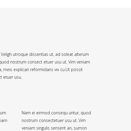
. Veligh utroque dissentias ut, ad soleat alterum
, quod nostrum consect etuer usu ut. Vim veniam
 meis explicari reformidans vix cu.Ut possit
 etuer usu.
erum
Nam ei eirmod consequ untur, quod
niam
nostrum consectetuer usu ut. Vim
veniam singulis senserit an, sumon