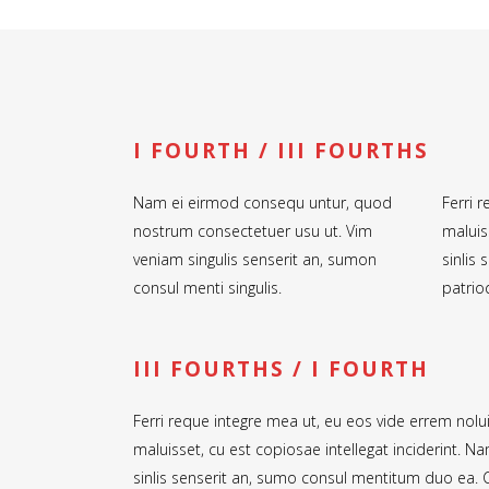
I FOURTH / III FOURTHS
Nam ei eirmod consequ untur, quod
Ferri 
nostrum consectetuer usu ut. Vim
maluis
veniam singulis senserit an, sumon
sinlis
consul menti singulis.
patrio
CONTACT US
SUBS
III FOURTHS / I FOURTH
Locaton: Los Angeles, CA
RSS a
Email:
info@beyondthenametag.com
Ferri reque integre mea ut, eu eos vide errem nolui
maluisset, cu est copiosae intellegat inciderint
sinlis senserit an, sumo consul mentitum duo ea. C