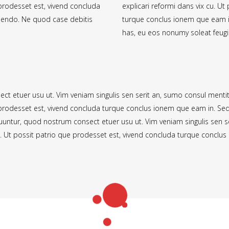
 prodesset est, vivend concluda
explicari reformi dans vix cu. U
tiendo. Ne quod case debitis
turque conclus ionem que eam in
has, eu eos nonumy soleat feugi
 etuer usu ut. Vim veniam singulis sen serit an, sumo consul menti
e prodesset est, vivend concluda turque conclus ionem que eam in. Sed
ntur, quod nostrum consect etuer usu ut. Vim veniam singulis sen s
cu. Ut possit patrio que prodesset est, vivend concluda turque conclu