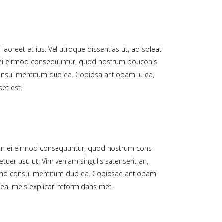
laoreet et ius. Vel utroque dissentias ut, ad soleat
am ei eirmod consequuntur, quod nostrum bouconis
consul mentitum duo ea. Copiosa antiopam iu ea,
et est.
m ei eirmod consequuntur, quod nostrum cons
etuer usu ut. Vim veniam singulis satenserit an,
mo consul mentitum duo ea. Copiosae antiopam
 ea, meis explicari reformidans met.