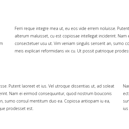
s
Ferri reque integre mea ut, eu eos vide errem noluisse. Putent 
alterum maluisset, cu est copiosae intellegat inciderint. N
am
consectetuer usu ut. Vim veniam singulis senserit an, sumo 
meis explicari reformidans vix cu. Ut possit patrioque prodess
sse. Putent laoreet et ius. Vel utroque dissentias ut, ad soleat
Na
ciderint. Nam ei eirmod consequuntur, quod nostrum bouconis
ect
t an, sumo consul mentitum duo ea. Copiosa antiopam iu ea,
su
oque prodesset est.
ius