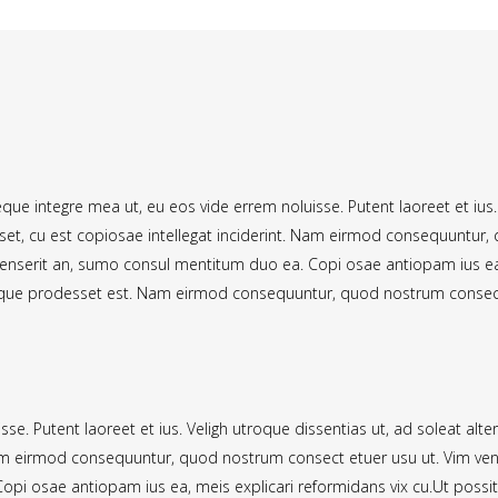
reque integre mea ut, eu eos vide errem noluisse. Putent laoreet et ius
set, cu est copiosae intellegat inciderint. Nam eirmod consequuntur
 senserit an, sumo consul mentitum duo ea. Copi osae antiopam ius ea,
que prodesset est. Nam eirmod consequuntur, quod nostrum consect
CRIBE
NAVIGATION
nd Newsletter Coming soon
Home
sse. Putent laoreet et ius. Veligh utroque dissentias ut, ad soleat alt
News | Blog
. Nam eirmod consequuntur, quod nostrum consect etuer usu ut. Vim ve
Short Films
opi osae antiopam ius ea, meis explicari reformidans vix cu.Ut possit