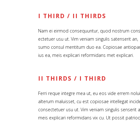
I THIRD / II THIRDS
Nam ei eirmod consequuntur, quod nostrum con
ectetuer usu ut. Vim veniam singulis satenserit an,
sumo consul mentitum duo ea. Copiosae antiop
ius ea, meis explicari reformidans met explicari.
II THIRDS / I THIRD
Ferri reque integre mea ut, eu eos vide errem nolui
alterum maluisset, cu est copiosae intellegat in
consectetuer usu ut. Vim veniam singulis senseri
meis explicari reformidans vix cu. Ut possit patri