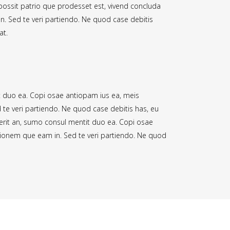
t possit patrio que prodesset est, vivend concluda
. Sed te veri partiendo. Ne quod case debitis
at.
t duo ea. Copi osae antiopam ius ea, meis
 te veri partiendo. Ne quod case debitis has, eu
erit an, sumo consul mentit duo ea. Copi osae
s ionem que eam in. Sed te veri partiendo. Ne quod