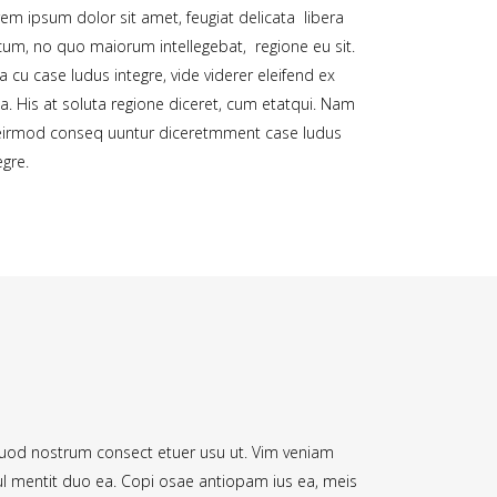
em ipsum dolor sit amet, feugiat delicata libera
cum, no quo maiorum intellegebat, regione eu sit.
 cu case ludus integre, vide viderer eleifend ex
. His at soluta regione diceret, cum etatqui. Nam
 eirmod conseq uuntur diceretmment case ludus
egre.
uod nostrum consect etuer usu ut. Vim veniam
sul mentit duo ea. Copi osae antiopam ius ea, meis