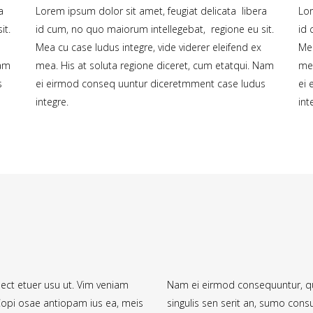
ra
Lorem ipsum dolor sit amet, feugiat delicata libera
Lor
it.
id cum, no quo maiorum intellegebat, regione eu sit.
id 
Mea cu case ludus integre, vide viderer eleifend ex
Mea
Nam
mea. His at soluta regione diceret, cum etatqui. Nam
mea
s
ei eirmod conseq uuntur diceretmment case ludus
ei
integre.
int
ct etuer usu ut. Vim veniam
Nam ei eirmod consequuntur, q
 Copi osae antiopam ius ea, meis
singulis sen serit an, sumo con