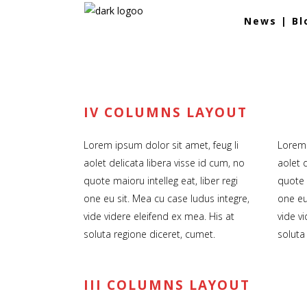
News | Bl
IV COLUMNS LAYOUT
Lorem ipsum dolor sit amet, feug li
Lorem 
aolet delicata libera visse id cum, no
aolet d
quote maioru intelleg eat, liber regi
quote m
one eu sit. Mea cu case ludus integre,
one eu
vide videre eleifend ex mea. His at
vide v
soluta regione diceret, cumet.
soluta
III COLUMNS LAYOUT