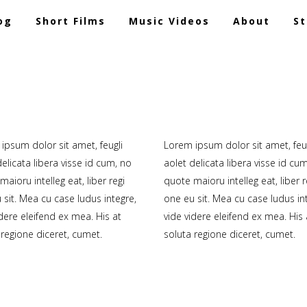
og
Short Films
Music Videos
About
St
ipsum dolor sit amet, feugli
Lorem ipsum dolor sit amet, feug
elicata libera visse id cum, no
aolet delicata libera visse id cu
aioru intelleg eat, liber regi
quote maioru intelleg eat, liber r
 sit. Mea cu case ludus integre,
one eu sit. Mea cu case ludus in
idere eleifend ex mea. His at
vide videre eleifend ex mea. His 
 regione diceret, cumet.
soluta regione diceret, cumet.