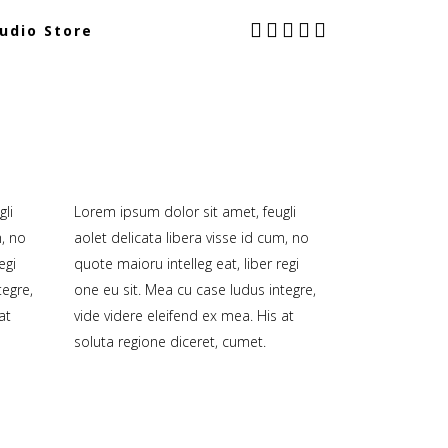
udio Store
li
Lorem ipsum dolor sit amet, feugli
m, no
aolet delicata libera visse id cum, no
egi
quote maioru intelleg eat, liber regi
tegre,
one eu sit. Mea cu case ludus integre,
at
vide videre eleifend ex mea. His at
soluta regione diceret, cumet.